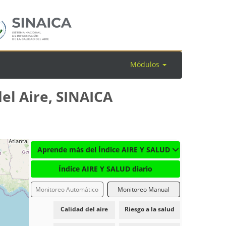
Módulos
el Aire, SINAICA
Aprende más del Índice AIRE Y SALUD
Índice AIRE Y SALUD diario
Monitoreo Automático
Monitoreo Manual
Calidad del aire
Riesgo a la salud