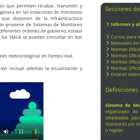
os que permiten recabar, transmitir y
Secciones de
e genera en las estaciones de monitoreo
 que disponen de la infraestructura
Informes y al
ión proviene de Sistemas de Monitoreo
diferentes órdenes de gobierno, estatal
Cursos para e
de los SMCA se pueden consultar en dos
Manuales de 
Normas Oficia
Normas Oficia
bles meteorológicas en tiempo real.
Normas Oficia
Normas Oficia
ción incluye además la visualización y
Enlaces exter
Definiciones
Sistema de Mon
organizado de 
empleados par
monitoreo y/o m
o región.