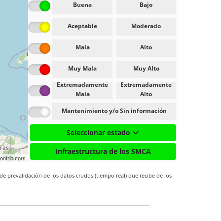
Buena
Bajo
Aceptable
Moderado
Mala
Alto
Muy Mala
Muy Alto
Extremadamente
Extremadamente
Mala
Alto
Mantenimiento y/o Sin información
Seleccionar estado
Infraestructura de los SMCA
ontributors
de prevalidación de los datos crudos (tiempo real) que recibe de los